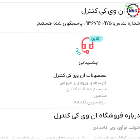
ان وی کی کنترل
شماره تماس:
09367960975
پاسخگوی شما هستیم
پشتیبانی
محصولات
ان وی کی کنترل
کارت های ورودی و خروجی
سیستم حفاظت کاتدی
سنسور
اتوماسیون گلخانه
درباره فروشگاه
ان وی کی کنترل
شرکت نوآورد ویرا کامبادن
در سال 1401 با هدف حضور پررنگ در عرصه‌های مهندسی برق، الکترونیک، مک